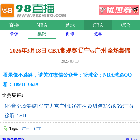
直播
NBA
足球
CBA
综合
录像
集锦
街球
教学
2026年3月18日 CBA常规赛 辽宁vs广州 全场集锦
2026-03-18
看录像不迷路，请关注微信公众号：篮球帝；NBA球迷QQ
群：1093116639
比赛集锦↓
[抖音全场集锦] 辽宁力克广州取6连胜 赵继伟23分&6记三分
徐昕15+10
Tags:
广州
辽宁
视频录像专区
更多>>