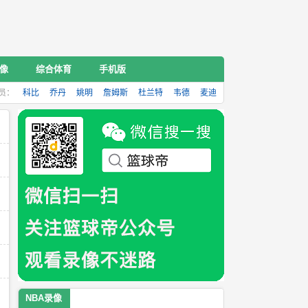
录像
综合体育
手机版
员：
科比
乔丹
姚明
詹姆斯
杜兰特
韦德
麦迪
NBA录像