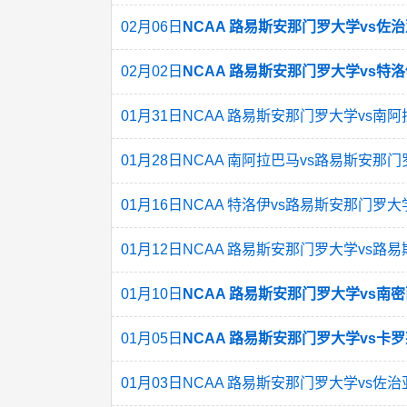
02月06日
NCAA 路易斯安那门罗大学vs佐
02月02日
NCAA 路易斯安那门罗大学vs特
01月31日NCAA 路易斯安那门罗大学vs南
01月28日NCAA 南阿拉巴马vs路易斯安那
01月16日NCAA 特洛伊vs路易斯安那门罗
01月12日NCAA 路易斯安那门罗大学vs
01月10日
NCAA 路易斯安那门罗大学vs南
01月05日
NCAA 路易斯安那门罗大学vs卡
01月03日NCAA 路易斯安那门罗大学vs