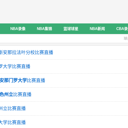
NBA录像
NBA集锦
篮球球星
NBA新闻
CBA
球
路易斯安那拉法叶分校比赛直播
门罗大学比赛直播
斯安那门罗大学
比赛直播
肯色州立
比赛直播
州州立比赛直播
罗大学比赛直播