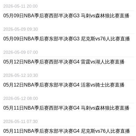
2026-05-11 20:00
05月09日
NBA季后赛西部半决赛G3 马刺vs森林狼
比赛直播
2026-05-09 09:30
05月09日
NBA季后赛东部半决赛G3 尼克斯vs76人
比赛直播
2026-05-09 07:00
05月12日
NBA季后赛西部半决赛G4 雷霆vs湖人
比赛直播
2026-05-12 10:30
05月12日
NBA季后赛东部半决赛G4 活塞vs骑士
比赛直播
2026-05-12 08:00
05月11日
NBA季后赛西部半决赛G4 马刺vs森林狼
比赛直播
2026-05-11 07:30
05月11日
NBA季后赛东部半决赛G4 尼克斯vs76人
比赛直播