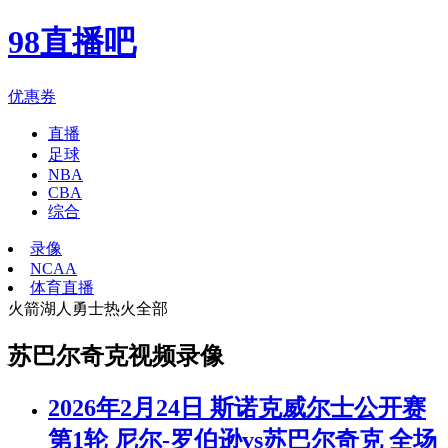
98直播吧
优惠券
直播
足球
NBA
CBA
综合
录像
NCAA
体育直播
火箭
湖人
勇士
热火
全部
苏巴尔奇克视频录像
2026年2月24日 斯诺克威尔士公开赛
第1轮 尼尔-罗伯逊vs苏巴尔奇克 全场