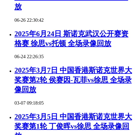
放
06-26 22:30:42
2025年6月24日 斯诺克武汉公开赛资
格赛 徐思vs托顿 全场录像回放
06-24 22:26:35
2025年3月7日 中国香港斯诺克世界大
奖赛第2轮 侯赛因-瓦菲vs徐思 全场录
像回放
03-07 09:18:05
2025年3月5日 中国香港斯诺克世界大
奖赛第1轮 丁俊晖vs徐思 全场录像回