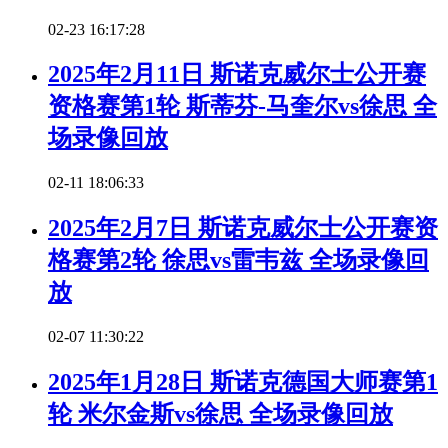
02-23 16:17:28
2025年2月11日 斯诺克威尔士公开赛
资格赛第1轮 斯蒂芬-马奎尔vs徐思 全
场录像回放
02-11 18:06:33
2025年2月7日 斯诺克威尔士公开赛资
格赛第2轮 徐思vs雷韦兹 全场录像回
放
02-07 11:30:22
2025年1月28日 斯诺克德国大师赛第1
轮 米尔金斯vs徐思 全场录像回放