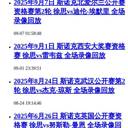
2025年9月7日 斯诺克北爱尔兰公开赛
资格赛第2轮 徐思vs迪伦-埃默里 全场
录像回放
09-07 01:58:48
2025年9月1日 斯诺克西安大奖赛资格
赛 徐思vs雷韦兹 全场录像回放
09-01 23:39:51
2025年8月24日 斯诺克武汉公开赛第2
轮 徐思vs杰克-琼斯 全场录像回放
08-24 19:14:46
2025年6月26日 斯诺克英国公开赛资
格赛 徐思vs努斯勒-曼恩 全场录像回