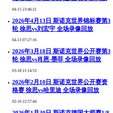
04-15 23:46:21
2026年4月13日 斯诺克世界锦标赛第3
轮 徐思vs刘宏宇 全场录像回放
04-13 07:27:16
2026年3月18日 斯诺克世界公开赛第3
轮 徐思vs肖恩-墨菲 全场录像回放
03-18 21:14:53
2026年2月10日 斯诺克世界公开赛资
格赛 徐思vs哈里迪 全场录像回放
02-10 22:57:44
2026年1月30日 斯诺克德国大师赛1/8