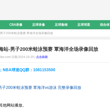
CBA录像
足球录像
足球集锦
足球球星
综合体
海站-男子200米蛙泳预赛 覃海洋全场录像回放
界杯海站-男子200米蛙泳预赛 覃海洋全场录像回放
ibo.com 日期:2024-10-20 |
点击刷新
A球迷QQ群：1081153500
站-男子200米蛙泳预赛 覃海洋vs游泳 完整录像回放
其他网站播放。