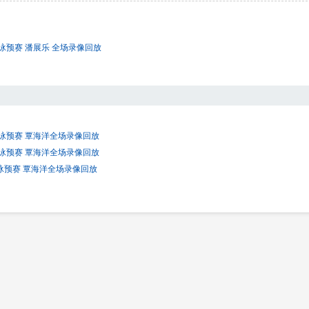
由泳预赛 潘展乐 全场录像回放
米蛙泳预赛 覃海洋全场录像回放
米蛙泳预赛 覃海洋全场录像回放
米蛙泳预赛 覃海洋全场录像回放