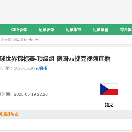
CBA录像
足球录像
足球集锦
足球球星
综合体
锦标赛-顶级组 德国vs捷克
冰球世界锦标赛-顶级组 德国vs捷克视频直播
布时间：2025-05-19 |
98直播
赛时间：
2025-05-19 22:20
捷克
克 直播地址: