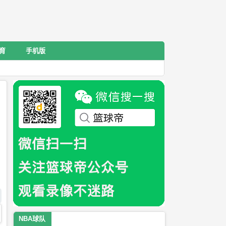
育
手机版
NBA球队