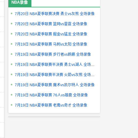
NBA录像
7月20日 NBA夏季联赛决赛 勇士vs灰熊 全场录像
7月20日 NBA夏季联赛 篮网vs雷霆 全场录像
7月20日 NBA夏季联赛 掘金vs猛龙 全场录像
7月19日 NBA夏季联赛 马刺vs太阳 全场录像
7月19日 NBA夏季联赛 步行者vs鹈鹕 全场录像
7月19日 NBA夏季联赛半决赛 勇士vs湖人 全场录像
7月19日 NBA夏季联赛半决赛 火箭vs灰熊 全场录像
7月19日 NBA夏季联赛 魔术vs凯尔特人 全场录像
7月19日 NBA夏季联赛 76人vs雄鹿 全场录像
7月19日 NBA夏季联赛 老鹰vs奇才 全场录像