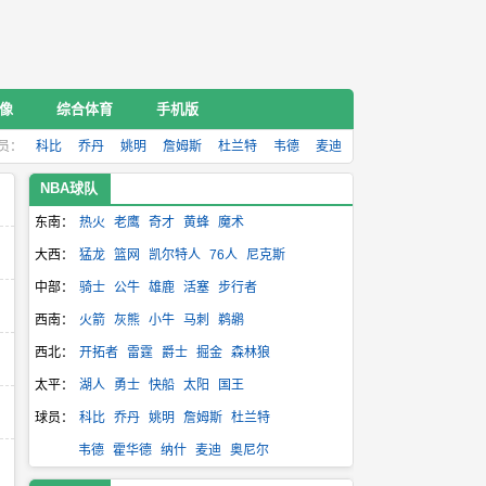
录像
综合体育
手机版
员：
科比
乔丹
姚明
詹姆斯
杜兰特
韦德
麦迪
NBA球队
东南：
热火
老鹰
奇才
黄蜂
魔术
大西：
猛龙
篮网
凯尔特人
76人
尼克斯
中部：
骑士
公牛
雄鹿
活塞
步行者
西南：
火箭
灰熊
小牛
马刺
鹈鹕
西北：
开拓者
雷霆
爵士
掘金
森林狼
太平：
湖人
勇士
快船
太阳
国王
球员：
科比
乔丹
姚明
詹姆斯
杜兰特
韦德
霍华德
纳什
麦迪
奥尼尔