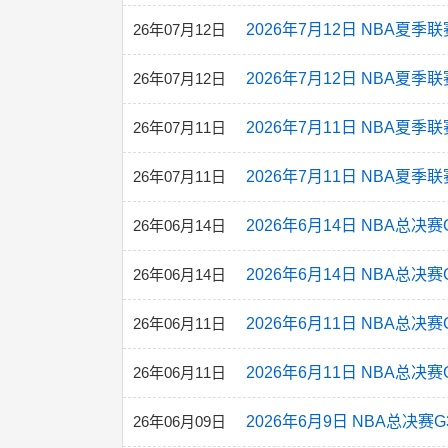
26年07月12日
2026年7月12日 NBA夏季
26年07月12日
2026年7月12日 NBA夏季
26年07月11日
2026年7月11日 NBA夏季
26年07月11日
2026年7月11日 NBA夏季
26年06月14日
2026年6月14日 NBA总决
26年06月14日
2026年6月14日 NBA总决
26年06月11日
2026年6月11日 NBA总决
26年06月11日
2026年6月11日 NBA总决
26年06月09日
2026年6月9日 NBA总决赛