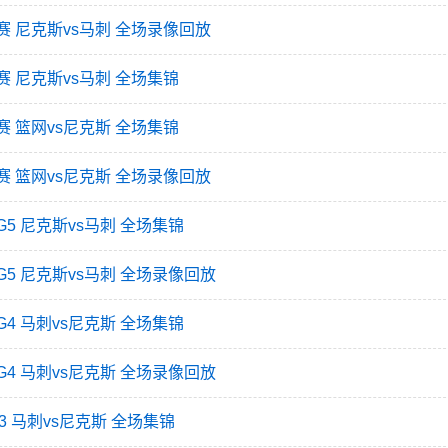
联赛 尼克斯vs马刺 全场录像回放
联赛 尼克斯vs马刺 全场集锦
联赛 篮网vs尼克斯 全场集锦
联赛 篮网vs尼克斯 全场录像回放
赛G5 尼克斯vs马刺 全场集锦
赛G5 尼克斯vs马刺 全场录像回放
赛G4 马刺vs尼克斯 全场集锦
赛G4 马刺vs尼克斯 全场录像回放
G3 马刺vs尼克斯 全场集锦