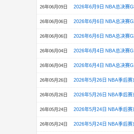
26年06月09日
2026年6月9日 NBA总决赛
26年06月06日
2026年6月6日 NBA总决赛
26年06月06日
2026年6月6日 NBA总决赛
26年06月04日
2026年6月4日 NBA总决赛
26年06月04日
2026年6月4日 NBA总决赛
26年05月26日
2026年5月26日 NBA季后
26年05月26日
2026年5月26日 NBA季
26年05月24日
2026年5月24日 NBA季后
26年05月24日
2026年5月24日 NBA季