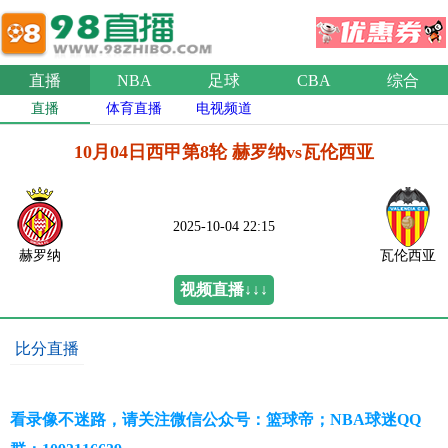
直播
NBA
足球
CBA
综合
直播
体育直播
电视频道
10月04日西甲第8轮 赫罗纳vs瓦伦西亚
2025-10-04 22:15
赫罗纳
瓦伦西亚
视频直播↓↓↓
比分直播
看录像不迷路，请关注微信公众号：篮球帝；NBA球迷QQ