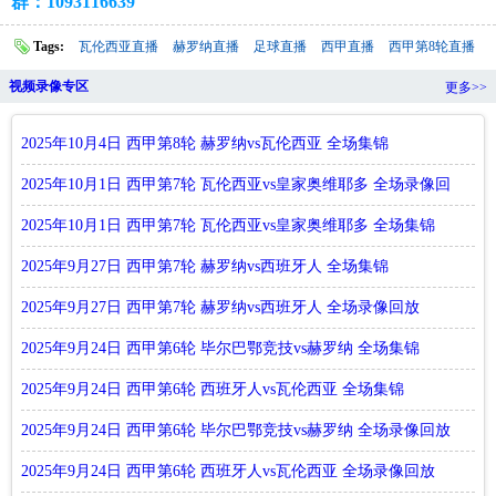
群：1093116639
Tags:
瓦伦西亚直播
赫罗纳直播
足球直播
西甲直播
西甲第8轮直播
视频录像专区
更多>>
2025年10月4日 西甲第8轮 赫罗纳vs瓦伦西亚 全场集锦
2025年10月1日 西甲第7轮 瓦伦西亚vs皇家奥维耶多 全场录像回
放
2025年10月1日 西甲第7轮 瓦伦西亚vs皇家奥维耶多 全场集锦
2025年9月27日 西甲第7轮 赫罗纳vs西班牙人 全场集锦
2025年9月27日 西甲第7轮 赫罗纳vs西班牙人 全场录像回放
2025年9月24日 西甲第6轮 毕尔巴鄂竞技vs赫罗纳 全场集锦
2025年9月24日 西甲第6轮 西班牙人vs瓦伦西亚 全场集锦
2025年9月24日 西甲第6轮 毕尔巴鄂竞技vs赫罗纳 全场录像回放
2025年9月24日 西甲第6轮 西班牙人vs瓦伦西亚 全场录像回放