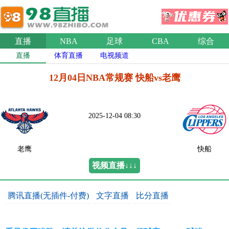
直播
NBA
足球
CBA
综合
直播
体育直播
电视频道
12月04日NBA常规赛 快船vs老鹰
2025-12-04 08:30
老鹰
快船
视频直播↓↓↓
腾讯直播(无插件-付费)
文字直播
比分直播