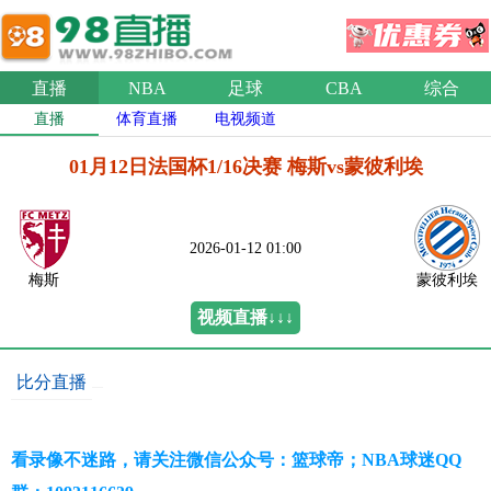
直播
NBA
足球
CBA
综合
直播
体育直播
电视频道
01月12日法国杯1/16决赛 梅斯vs蒙彼利埃
2026-01-12 01:00
梅斯
蒙彼利埃
视频直播↓↓↓
比分直播
看录像不迷路，请关注微信公众号：篮球帝；NBA球迷QQ