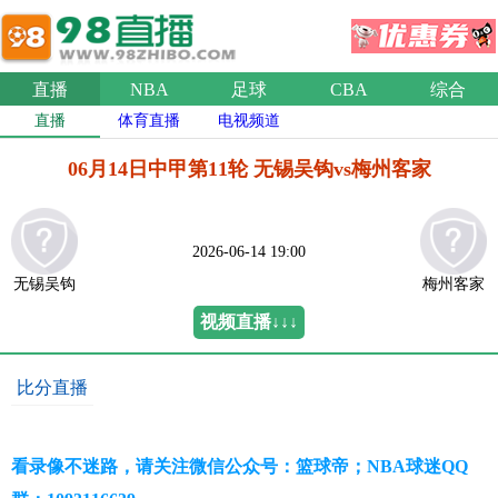
直播
NBA
足球
CBA
综合
直播
体育直播
电视频道
06月14日中甲第11轮 无锡吴钩vs梅州客家
2026-06-14 19:00
无锡吴钩
梅州客家
视频直播↓↓↓
比分直播
看录像不迷路，请关注微信公众号：篮球帝；NBA球迷QQ