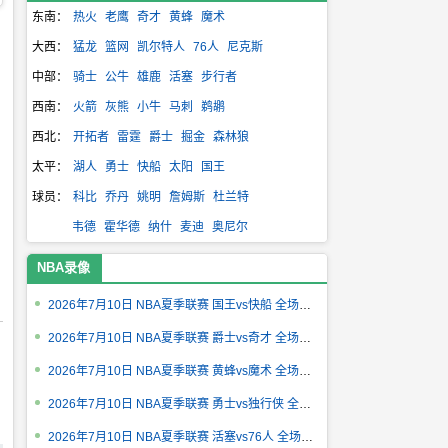
东南：
热火
老鹰
奇才
黄蜂
魔术
大西：
猛龙
篮网
凯尔特人
76人
尼克斯
中部：
骑士
公牛
雄鹿
活塞
步行者
西南：
火箭
灰熊
小牛
马刺
鹈鹕
西北：
开拓者
雷霆
爵士
掘金
森林狼
太平：
湖人
勇士
快船
太阳
国王
球员：
科比
乔丹
姚明
詹姆斯
杜兰特
韦德
霍华德
纳什
麦迪
奥尼尔
NBA录像
2026年7月10日 NBA夏季联赛 国王vs快船 全场录像回放
2026年7月10日 NBA夏季联赛 爵士vs奇才 全场录像回放
2026年7月10日 NBA夏季联赛 黄蜂vs魔术 全场录像回放
2026年7月10日 NBA夏季联赛 勇士vs独行侠 全场录像回放
2026年7月10日 NBA夏季联赛 活塞vs76人 全场录像回放