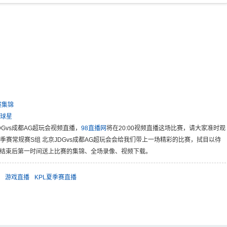
赛集锦
球星
DGvs成都AG超玩会视频直播，
98直播网
将在20:00视频直播这场比赛，请大家准时观
夏季赛常规赛S组 北京JDGvs成都AG超玩会会给我们带上一场精彩的比赛，拭目以待
播结束后第一时间送上比赛的集锦、全场录像、视频下载。
游戏直播
KPL夏季赛直播