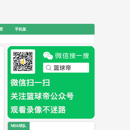
育
手机版
NBA球队