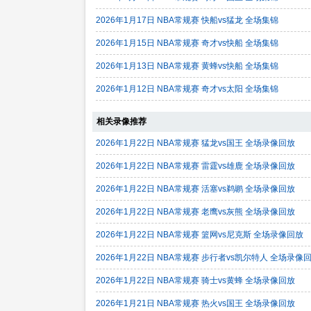
2026年1月17日 NBA常规赛 快船vs猛龙 全场集锦
2026年1月15日 NBA常规赛 奇才vs快船 全场集锦
2026年1月13日 NBA常规赛 黄蜂vs快船 全场集锦
2026年1月12日 NBA常规赛 奇才vs太阳 全场集锦
相关录像推荐
2026年1月22日 NBA常规赛 猛龙vs国王 全场录像回放
2026年1月22日 NBA常规赛 雷霆vs雄鹿 全场录像回放
2026年1月22日 NBA常规赛 活塞vs鹈鹕 全场录像回放
2026年1月22日 NBA常规赛 老鹰vs灰熊 全场录像回放
2026年1月22日 NBA常规赛 篮网vs尼克斯 全场录像回放
2026年1月22日 NBA常规赛 步行者vs凯尔特人 全场录像
2026年1月22日 NBA常规赛 骑士vs黄蜂 全场录像回放
2026年1月21日 NBA常规赛 热火vs国王 全场录像回放