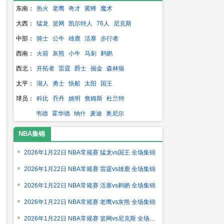
东南：
热火
老鹰
奇才
黄蜂
魔术
大西：
猛龙
篮网
凯尔特人
76人
尼克斯
中部：
骑士
公牛
雄鹿
活塞
步行者
西南：
火箭
灰熊
小牛
马刺
鹈鹕
西北：
开拓者
雷霆
爵士
掘金
森林狼
太平：
湖人
勇士
快船
太阳
国王
球员：
科比
乔丹
姚明
詹姆斯
杜兰特
韦德
霍华德
纳什
麦迪
奥尼尔
NBA集锦
2026年1月22日 NBA常规赛 猛龙vs国王 全场集锦
2026年1月22日 NBA常规赛 雷霆vs雄鹿 全场集锦
2026年1月22日 NBA常规赛 活塞vs鹈鹕 全场集锦
2026年1月22日 NBA常规赛 老鹰vs灰熊 全场集锦
2026年1月22日 NBA常规赛 篮网vs尼克斯 全场集锦