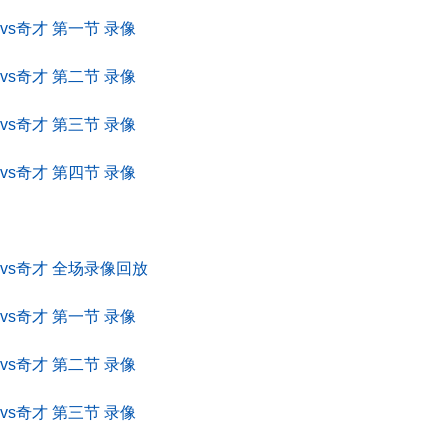
船vs奇才 第一节 录像
船vs奇才 第二节 录像
船vs奇才 第三节 录像
船vs奇才 第四节 录像
快船vs奇才 全场录像回放
船vs奇才 第一节 录像
船vs奇才 第二节 录像
船vs奇才 第三节 录像