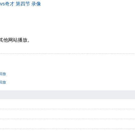
船vs奇才 第四节 录像
其他网站播放。
像回放
像回放