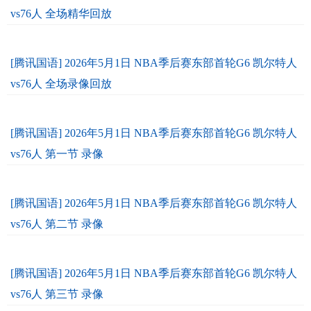
vs76人 全场精华回放
[腾讯国语] 2026年5月1日 NBA季后赛东部首轮G6 凯尔特人
vs76人 全场录像回放
[腾讯国语] 2026年5月1日 NBA季后赛东部首轮G6 凯尔特人
vs76人 第一节 录像
[腾讯国语] 2026年5月1日 NBA季后赛东部首轮G6 凯尔特人
vs76人 第二节 录像
[腾讯国语] 2026年5月1日 NBA季后赛东部首轮G6 凯尔特人
vs76人 第三节 录像