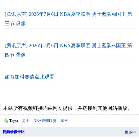
[腾讯原声] 2026年7月6日 NBA夏季联赛 勇士蓝队vs国王 第
三节 录像
[腾讯原声] 2026年7月6日 NBA夏季联赛 勇士蓝队vs国王 第
四节 录像
如有加时赛请点此观看
本站所有视频链接均由网友提供，并链接到其他网站播放。
Tags:
勇士
NBA夏季联赛
国王
视频录像专区
更多>>