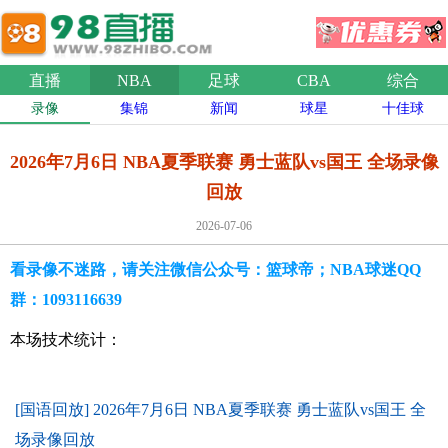
直播
NBA
足球
CBA
综合
录像
集锦
新闻
球星
十佳球
2026年7月6日 NBA夏季联赛 勇士蓝队vs国王 全场录像
回放
2026-07-06
看录像不迷路，请关注微信公众号：篮球帝；NBA球迷QQ
群：1093116639
本场技术统计：
[国语回放] 2026年7月6日 NBA夏季联赛 勇士蓝队vs国王 全
场录像回放