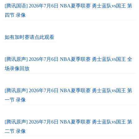
[腾讯国语] 2026年7月6日 NBA夏季联赛 勇士蓝队vs国王 第
四节 录像
如有加时赛请点此观看
[腾讯原声] 2026年7月6日 NBA夏季联赛 勇士蓝队vs国王 全
场录像回放
[腾讯原声] 2026年7月6日 NBA夏季联赛 勇士蓝队vs国王 第
一节 录像
[腾讯原声] 2026年7月6日 NBA夏季联赛 勇士蓝队vs国王 第
二节 录像