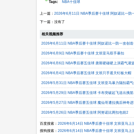
Tags:
NBA十佳球
上一篇：
2026年6月11日 NBA季后赛十佳球 阿奴诺比一
下一篇：没有了
相关视频推荐
2026年6月11日 NBA季后赛十佳球 阿奴诺比一防一攻创
2026年6月9日 NBA季后赛十佳球 文班亚马双手暴扣
2026年6月6日 NBA季后赛五佳球 唐斯硬碰硬上演霸气灌
2026年6月4日 NBA季后赛五佳球 文班只手遮天钉板大帽
2026年5月31日 NBA季后赛五佳球 文班亚马暴力隔扣霸
2026年5月29日 NBA季后赛五佳球 卡布突破起飞送出拽
2026年5月27日 NBA季后赛五佳球 魔仙哥遭拉拽后神奇进
2026年5月26日 NBA季后赛五佳球 阿努诺比两扣包前2
百度搜索：
2026年6月14日 NBA季后赛十佳球 文班亚马
搜狗搜索：
2026年6月14日 NBA季后赛十佳球 文班亚马