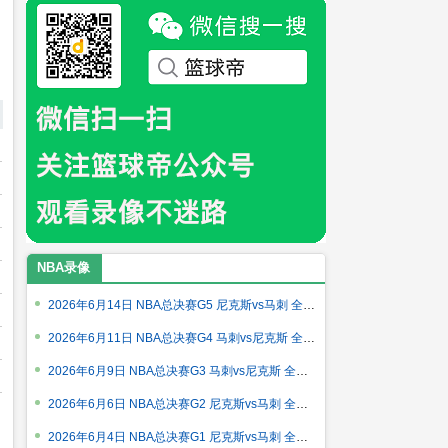
NBA录像
2026年6月14日 NBA总决赛G5 尼克斯vs马刺 全场录像回放
2026年6月11日 NBA总决赛G4 马刺vs尼克斯 全场录像回放
2026年6月9日 NBA总决赛G3 马刺vs尼克斯 全场录像回放
2026年6月6日 NBA总决赛G2 尼克斯vs马刺 全场录像回放
2026年6月4日 NBA总决赛G1 尼克斯vs马刺 全场录像回放