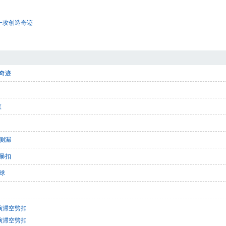
防一攻创造奇迹
造奇迹
篮
气侧漏
筐暴扣
球
上演滞空劈扣
上演滞空劈扣