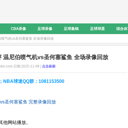
CBA录像
足球录像
足球集锦
足球球星
综合体
温尼伯喷气机vs圣何塞鲨鱼 全场录像回放
常规赛 温尼伯喷气机vs圣何塞鲨鱼 全场录像回放
ibo.com 日期:2025-11-08 |
点击刷新
A球迷QQ群：1081153500
气机vs圣何塞鲨鱼 完整录像回放
其他网站播放。