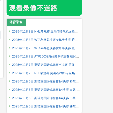
体育录像
2025年11月8日 NHL常规赛 温尼伯喷气机vs圣何塞鲨鱼 全场录像回
2025年11月8日 WTA年终总决赛女单半决赛 萨巴伦卡vs阿尼西莫娃
2025年11月7日 WTA年终总决赛女单半决赛 佩古拉vs莱巴金娜 全场
2025年11月7日 ATP250雅典站男单半决赛 德约科维奇vs汉夫曼 全场
2025年11月7日 斯诺克国际锦标赛半决赛 吴宜泽vs赵心童 全场录像
2025年11月7日 NFL常规赛 突袭者vs野马 全场录像回放
2025年11月6日 斯诺克国际锦标赛1/4决赛 舒尔第vs马奎尔 全场录
2025年11月6日 斯诺克国际锦标赛1/4决赛 肖恩-墨菲vs希金斯 全场
2025年11月6日 斯诺克国际锦标赛1/4决赛 巴里-霍金斯vs吴宜泽 全
2025年11月6日 斯诺克国际锦标赛1/4决赛 塞尔比vs赵心童 全场录