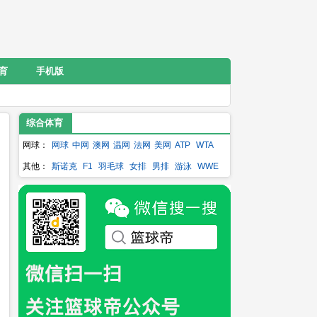
育
手机版
综合体育
网球：
网球
中网
澳网
温网
法网
美网
ATP
WTA
其他：
斯诺克
F1
羽毛球
女排
男排
游泳
WWE
乒乓球
冰壶
NFL
丁俊晖
李娜