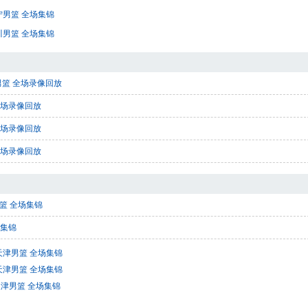
宁男篮 全场集锦
川男篮 全场集锦
津男篮 全场录像回放
全场录像回放
全场录像回放
全场录像回放
男篮 全场集锦
场集锦
s天津男篮 全场集锦
s天津男篮 全场集锦
天津男篮 全场集锦