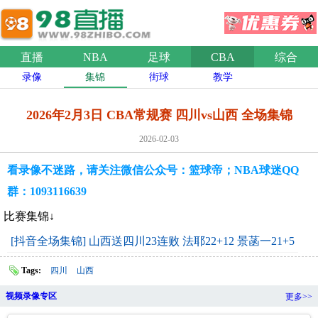
直播
NBA
足球
CBA
综合
录像
集锦
街球
教学
2026年2月3日 CBA常规赛 四川vs山西 全场集锦
2026-02-03
看录像不迷路，请关注微信公众号：篮球帝；NBA球迷QQ
群：1093116639
比赛集锦↓
[抖音全场集锦] 山西送四川23连败 法耶22+12 景菡一21+5
Tags:
四川
山西
视频录像专区
更多>>