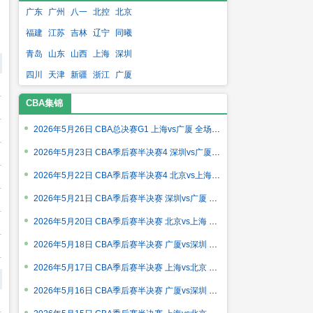
广东
广州
八一
北控
北京
福建
江苏
吉林
辽宁
同曦
青岛
山东
山西
上海
深圳
四川
天津
新疆
浙江
广厦
CBA集锦
2026年5月26日 CBA总决赛G1 上海vs广厦 全场集锦
2026年5月23日 CBA季后赛半决赛4 深圳vs广厦 全场集锦
2026年5月22日 CBA季后赛半决赛4 北京vs上海 全场集锦
2026年5月21日 CBA季后赛半决赛 深圳vs广厦 全场集锦
2026年5月20日 CBA季后赛半决赛 北京vs上海 全场集锦
2026年5月18日 CBA季后赛半决赛 广厦vs深圳 全场集锦
2026年5月17日 CBA季后赛半决赛 上海vs北京 全场集锦
2026年5月16日 CBA季后赛半决赛 广厦vs深圳 全场集锦