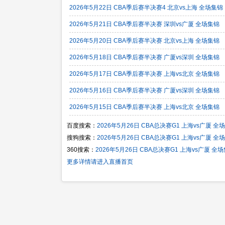
2026年5月22日 CBA季后赛半决赛4 北京vs上海 全场集锦
2026年5月21日 CBA季后赛半决赛 深圳vs广厦 全场集锦
2026年5月20日 CBA季后赛半决赛 北京vs上海 全场集锦
2026年5月18日 CBA季后赛半决赛 广厦vs深圳 全场集锦
2026年5月17日 CBA季后赛半决赛 上海vs北京 全场集锦
2026年5月16日 CBA季后赛半决赛 广厦vs深圳 全场集锦
2026年5月15日 CBA季后赛半决赛 上海vs北京 全场集锦
百度搜索：
2026年5月26日 CBA总决赛G1 上海vs广厦 全
搜狗搜索：
2026年5月26日 CBA总决赛G1 上海vs广厦 全
360搜索：
2026年5月26日 CBA总决赛G1 上海vs广厦 全
更多详情请进入直播首页