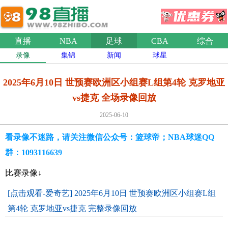
直播
NBA
足球
CBA
综合
录像
集锦
新闻
球星
2025年6月10日 世预赛欧洲区小组赛L组第4轮 克罗地亚
vs捷克 全场录像回放
2025-06-10
看录像不迷路，请关注微信公众号：篮球帝；NBA球迷QQ
群：1093116639
比赛录像↓
[点击观看-爱奇艺] 2025年6月10日 世预赛欧洲区小组赛L组
第4轮 克罗地亚vs捷克 完整录像回放