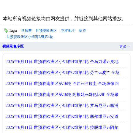
本站所有视频链接均由网友提供，并链接到其他网站播放。
Tags:
世预赛
世预赛欧洲区
克罗地亚
捷克
世预赛欧洲区小组赛L组第4轮
视频录像专区
更多>>
2025年6月11日 世预赛欧洲区小组赛H组第4轮 圣马力诺vs奥地
利 全场录像回放
2025年6月11日 世预赛欧洲区小组赛G组第4轮 芬兰vs波兰 全场
录像回放
2025年6月11日 世预赛南美区第16轮 巴西vs巴拉圭 全场录像回
放
2025年6月11日 世预赛南美区第16轮 阿根廷vs哥伦比亚 全场录
像回放
2025年6月11日 世预赛欧洲区小组赛H组第4轮 罗马尼亚vs塞浦
路斯 全场录像回放
2025年6月11日 世预赛欧洲区小组赛K组第4轮 塞尔维亚vs安道
尔 全场录像回放
2025年6月11日 世预赛欧洲区小组赛K组第4轮 拉脱维亚vs阿尔