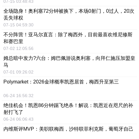
07-15 03:48:43
全场隐身！奥利塞72分钟被换下，本场0射门，0过人，20次
丢失球权
07-15 04:59:30
不分阵营！亚马尔直言：除了梅西外，目前最喜欢维尼修斯
和赛巴里
07-02 12:05:56
姆总暗中发力?六台：姆巴佩游说奥利塞，向拜仁施压加盟皇
马
07-01 09:26:02
Polymarket：2026金球概率凯恩居首，梅西升至第三
06-24 16:56:32
绝佳机会！凯恩86分钟踢飞绝杀！解说：凯恩近在咫尺的补
射打飞了
06-24 06:06:43
内维斯评MVP：美职联梅西，沙特联菲利克斯，葡萄牙自己