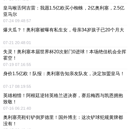
皇马喉舌阿吉雷：我愿1.5亿欧买小蜘蛛，2亿奥利塞，2.5亿
亚马尔
07-24 09:48:57
爆大瓜？！奥利塞被曝有私生女，母亲34岁孩子已20个月大
07-21 20:48:01
失灵！奥利塞本届世界杯20次射门0进球！本场绝佳机会全挥
霍空！
07-19 07:16:55
身价1.5亿欧！队报：奥利塞告知亲友队友，决定加盟皇马！
07-17 08:19:55
英雄相惜！阿根廷逆转英格兰进决赛，赛后梅西与凯恩拥抱
致敬！
07-16 06:21:40
奥利塞亮鞋钉铲倒罗德里！国外博主：这次铲球犯规黄牌都
没有！