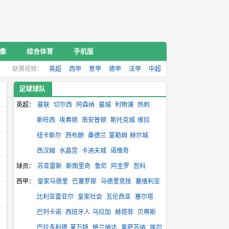
录像
综合体育
手机版
联赛视频：
英超
西甲
意甲
德甲
法甲
中超
足球球队
英超：
曼联
切尔西
阿森纳
曼城
利物浦
热刺
斯旺西
埃弗顿
南安普顿
斯托克城
维拉
纽卡斯尔
西布朗
桑德兰
富勒姆
赫尔城
西汉姆
水晶宫
卡迪夫城
诺维奇
球员：
苏亚雷斯
斯图里奇
鲁尼
阿圭罗
哲科
西甲：
皇家马德里
巴塞罗那
马德里竞技
塞维利亚
比利亚雷亚尔
皇家社会
瓦伦西亚
塞尔塔
巴列卡诺
西班牙人
马拉加
赫塔菲
贝蒂斯
巴拉多利德
莱万特
格兰纳达
奥萨苏纳
埃尔