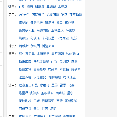
切
球员：
C罗
梅西
科斯塔
桑切斯
本泽马
意甲：
AC米兰
国际米兰
尤文图斯
罗马
那不勒斯
维罗纳
佛罗伦萨
帕尔马
都灵
拉齐奥
桑普多利亚
乌迪内斯
亚特兰大
萨索罗
热那亚
利沃诺
卡利亚里
卡塔尼亚
切沃
球员：
特维斯
伊瓜因
博洛尼亚
德甲：
拜仁慕尼黑
多特蒙德
霍芬海姆
沙尔克04
勒沃库森
沃尔夫斯堡
门兴
美因茨
汉堡
斯图加特
奥格斯堡
弗赖堡
不莱梅
纽伦堡
法兰克福
汉诺威96
柏林赫塔
布伦瑞克
法甲：
巴黎圣日耳曼
摩纳哥
里昂
雷恩
马赛
洛里昂
波尔多
圣埃蒂安
图卢兹
里尔
蒙彼利埃
兰斯
巴斯蒂亚
南特
瓦朗谢讷
阿雅克肖
索肖
甘冈
尼斯
中超：
中国男足
广州恒大
北京国安
山东鲁能