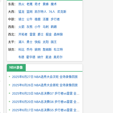
东南：
热火
老鹰
奇才
黄蜂
魔术
大西：
猛龙
篮网
凯尔特人
76人
尼克斯
中部：
骑士
公牛
雄鹿
活塞
步行者
西南：
火箭
灰熊
小牛
马刺
鹈鹕
西北：
开拓者
雷霆
爵士
掘金
森林狼
太平：
湖人
勇士
快船
太阳
国王
球员：
科比
乔丹
姚明
詹姆斯
杜兰特
韦德
霍华德
纳什
麦迪
奥尼尔
NBA录像
2025年6月27日 NBA选秀大会次轮 全场录像回放
2025年6月26日 NBA选秀大会首轮 全场录像回放
2025年6月23日 NBA总决赛G7 步行者vs雷霆 全场录像回放
2025年6月20日 NBA总决赛G6 步行者vs雷霆 全场录像回放
2025年6月17日 NBA总决赛G5 步行者vs雷霆 全场录像回放