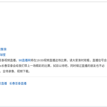
赛集锦
球星
春亚泰视频直播，
98直播网
将在19:00视频直播这场比赛，请大家准时观看，直播信号会
安vs长春亚泰会给我们带上一场精彩的比赛，拭目以待吧，同时错过直播的朋友也不必
锦、全场录像、视频下载。
安直播
长春亚泰直播