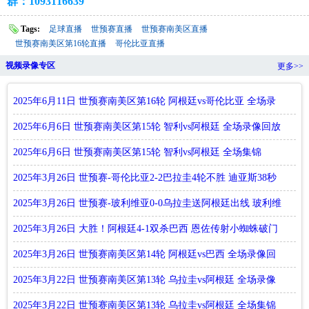
群：1093116639
Tags:
足球直播
世预赛直播
世预赛南美区直播
世预赛南美区第16轮直播
哥伦比亚直播
视频录像专区
更多>>
2025年6月11日 世预赛南美区第16轮 阿根廷vs哥伦比亚 全场录
像回
2025年6月6日 世预赛南美区第15轮 智利vs阿根廷 全场录像回放
2025年6月6日 世预赛南美区第15轮 智利vs阿根廷 全场集锦
2025年3月26日 世预赛-哥伦比亚2-2巴拉圭4轮不胜 迪亚斯38秒
破门
2025年3月26日 世预赛-玻利维亚0-0乌拉圭送阿根廷出线 玻利维
亚
2025年3月26日 大胜！阿根廷4-1双杀巴西 恩佐传射小蜘蛛破门
巴
2025年3月26日 世预赛南美区第14轮 阿根廷vs巴西 全场录像回
放
2025年3月22日 世预赛南美区第13轮 乌拉圭vs阿根廷 全场录像
回放
2025年3月22日 世预赛南美区第13轮 乌拉圭vs阿根廷 全场集锦