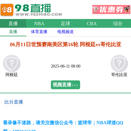
直播
NBA
足球
CBA
综合
直播
体育直播
电视频道
06月11日世预赛南美区第16轮 阿根廷vs哥伦比亚
2025-06-11 08:00
阿根廷
哥伦比亚
视频直播↓↓↓
比分直播
看录像不迷路，请关注微信公众号：篮球帝；NBA球迷QQ