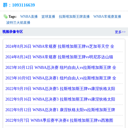
群：1093116639
Tags:
WNBA直播
篮球直播
拉斯维加斯王牌直播
WNBA常规赛直播
波特兰火焰直播
视频录像专区
更多>>
2024年8月26日 WNBA常规赛 拉斯维加斯王牌vs芝加哥天空 全
场录像
2024年8月24日 WNBA常规赛 拉斯维加斯王牌vs明尼苏达山猫
全场录
2023年10月12日 WNBA总决赛 纽约自由人vs拉斯维加斯王牌 全
场集
2023年10月9日 WNBA总决赛1 纽约自由人vs拉斯维加斯王牌 全
场集
2022年9月19日 WNBA总决赛5 拉斯维加斯王牌vs康涅狄格太阳
全场
2022年9月16日 WNBA总决赛3 拉斯维加斯王牌vs康涅狄格太阳
全场
2022年9月12日 WNBA总决赛1 康涅狄格太阳vs拉斯维加斯王牌
全场
2022年9月7日 WNBA季后赛半决赛4 拉斯维加斯王牌vs西雅图