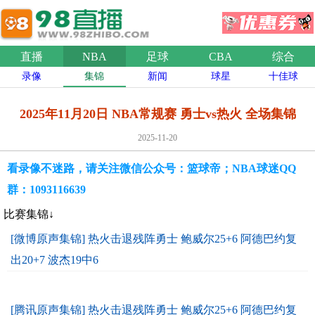
直播
NBA
足球
CBA
综合
录像
集锦
新闻
球星
十佳球
2025年11月20日 NBA常规赛 勇士vs热火 全场集锦
2025-11-20
看录像不迷路，请关注微信公众号：篮球帝；NBA球迷QQ
群：1093116639
比赛集锦↓
[微博原声集锦] 热火击退残阵勇士 鲍威尔25+6 阿德巴约复
出20+7 波杰19中6
[腾讯原声集锦] 热火击退残阵勇士 鲍威尔25+6 阿德巴约复