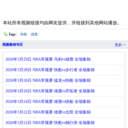
本站所有视频链接均由网友提供，并链接到其他网站播放。
Tags:
快船
雄鹿
视频集锦专区
更多>>
2026年3月29日 NBA常规赛 马刺vs雄鹿 全场集锦
2026年3月28日 NBA常规赛 快船vs步行者 全场集锦
2026年3月26日 NBA常规赛 猛龙vs快船 全场集锦
2026年3月26日 NBA常规赛 雄鹿vs开拓者 全场集锦
2026年3月24日 NBA常规赛 雄鹿vs快船 全场集锦
2026年3月22日 NBA常规赛 雄鹿vs太阳 全场集锦
2026年3月22日 NBA常规赛 快船vs独行侠 全场集锦