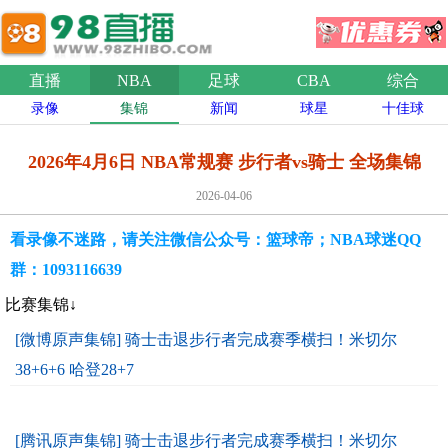
直播
NBA
足球
CBA
综合
录像
集锦
新闻
球星
十佳球
2026年4月6日 NBA常规赛 步行者vs骑士 全场集锦
2026-04-06
看录像不迷路，请关注微信公众号：篮球帝；NBA球迷QQ
群：1093116639
比赛集锦↓
[微博原声集锦] 骑士击退步行者完成赛季横扫！米切尔
38+6+6 哈登28+7
[腾讯原声集锦] 骑士击退步行者完成赛季横扫！米切尔