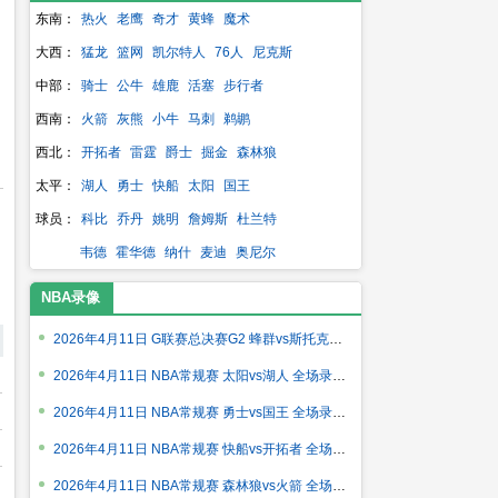
东南：
热火
老鹰
奇才
黄蜂
魔术
大西：
猛龙
篮网
凯尔特人
76人
尼克斯
中部：
骑士
公牛
雄鹿
活塞
步行者
西南：
火箭
灰熊
小牛
马刺
鹈鹕
西北：
开拓者
雷霆
爵士
掘金
森林狼
太平：
湖人
勇士
快船
太阳
国王
球员：
科比
乔丹
姚明
詹姆斯
杜兰特
韦德
霍华德
纳什
麦迪
奥尼尔
NBA录像
2026年4月11日 G联赛总决赛G2 蜂群vs斯托克顿国王 全场录像回放
2026年4月11日 NBA常规赛 太阳vs湖人 全场录像回放
2026年4月11日 NBA常规赛 勇士vs国王 全场录像回放
2026年4月11日 NBA常规赛 快船vs开拓者 全场录像回放
2026年4月11日 NBA常规赛 森林狼vs火箭 全场录像回放