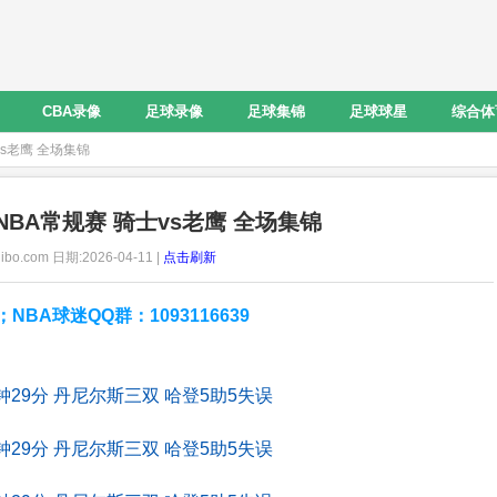
CBA录像
足球录像
足球集锦
足球球星
综合体
士vs老鹰 全场集锦
日 NBA常规赛 骑士vs老鹰 全场集锦
ibo.com 日期:2026-04-11 |
点击刷新
A球迷QQ群：1093116639
分钟29分 丹尼尔斯三双 哈登5助5失误
分钟29分 丹尼尔斯三双 哈登5助5失误