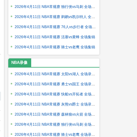
2026年4月11日 NBA常规赛 独行侠vs马刺 全场集锦
2026年4月11日 NBA常规赛 鹈鹕vs凯尔特人 全场集锦
2026年4月11日 NBA常规赛 76人vs步行者 全场集锦
2026年4月11日 NBA常规赛 活塞vs黄蜂 全场集锦
2026年4月11日 NBA常规赛 骑士vs老鹰 全场集锦
NBA录像
2026年4月11日 NBA常规赛 太阳vs湖人 全场录像回放
2026年4月11日 NBA常规赛 勇士vs国王 全场录像回放
2026年4月11日 NBA常规赛 快船vs开拓者 全场录像回放
2026年4月11日 NBA常规赛 灰熊vs爵士 全场录像回放
2026年4月11日 NBA常规赛 森林狼vs火箭 全场录像回放
2026年4月11日 NBA常规赛 独行侠vs马刺 全场录像回放
2026年4月11日 NBA常规赛 骑士vs老鹰 全场录像回放