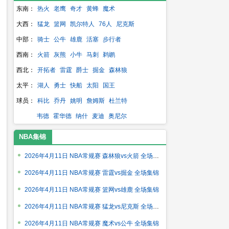
东南：
热火
老鹰
奇才
黄蜂
魔术
大西：
猛龙
篮网
凯尔特人
76人
尼克斯
中部：
骑士
公牛
雄鹿
活塞
步行者
西南：
火箭
灰熊
小牛
马刺
鹈鹕
西北：
开拓者
雷霆
爵士
掘金
森林狼
太平：
湖人
勇士
快船
太阳
国王
球员：
科比
乔丹
姚明
詹姆斯
杜兰特
韦德
霍华德
纳什
麦迪
奥尼尔
NBA集锦
2026年4月11日 NBA常规赛 森林狼vs火箭 全场集锦
2026年4月11日 NBA常规赛 雷霆vs掘金 全场集锦
2026年4月11日 NBA常规赛 篮网vs雄鹿 全场集锦
2026年4月11日 NBA常规赛 猛龙vs尼克斯 全场集锦
2026年4月11日 NBA常规赛 魔术vs公牛 全场集锦