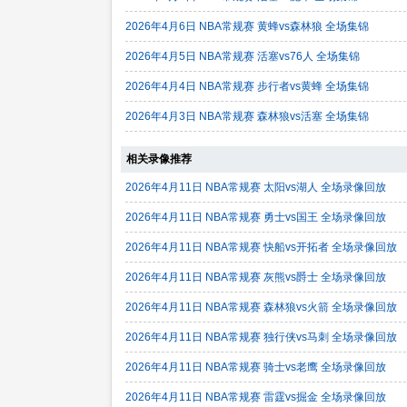
2026年4月6日 NBA常规赛 黄蜂vs森林狼 全场集锦
2026年4月5日 NBA常规赛 活塞vs76人 全场集锦
2026年4月4日 NBA常规赛 步行者vs黄蜂 全场集锦
2026年4月3日 NBA常规赛 森林狼vs活塞 全场集锦
相关录像推荐
2026年4月11日 NBA常规赛 太阳vs湖人 全场录像回放
2026年4月11日 NBA常规赛 勇士vs国王 全场录像回放
2026年4月11日 NBA常规赛 快船vs开拓者 全场录像回放
2026年4月11日 NBA常规赛 灰熊vs爵士 全场录像回放
2026年4月11日 NBA常规赛 森林狼vs火箭 全场录像回放
2026年4月11日 NBA常规赛 独行侠vs马刺 全场录像回放
2026年4月11日 NBA常规赛 骑士vs老鹰 全场录像回放
2026年4月11日 NBA常规赛 雷霆vs掘金 全场录像回放