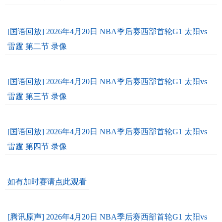
[国语回放] 2026年4月20日 NBA季后赛西部首轮G1 太阳vs
雷霆 第二节 录像
[国语回放] 2026年4月20日 NBA季后赛西部首轮G1 太阳vs
雷霆 第三节 录像
[国语回放] 2026年4月20日 NBA季后赛西部首轮G1 太阳vs
雷霆 第四节 录像
如有加时赛请点此观看
[腾讯原声] 2026年4月20日 NBA季后赛西部首轮G1 太阳vs