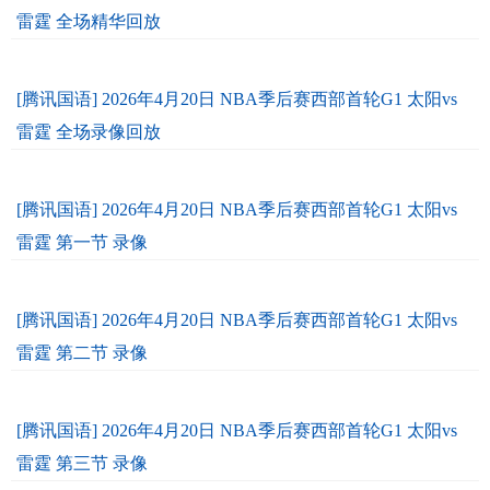
雷霆 全场精华回放
[腾讯国语] 2026年4月20日 NBA季后赛西部首轮G1 太阳vs
雷霆 全场录像回放
[腾讯国语] 2026年4月20日 NBA季后赛西部首轮G1 太阳vs
雷霆 第一节 录像
[腾讯国语] 2026年4月20日 NBA季后赛西部首轮G1 太阳vs
雷霆 第二节 录像
[腾讯国语] 2026年4月20日 NBA季后赛西部首轮G1 太阳vs
雷霆 第三节 录像