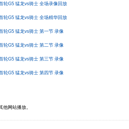
部首轮G5 猛龙vs骑士 全场录像回放
部首轮G5 猛龙vs骑士 全场精华回放
部首轮G5 猛龙vs骑士 第一节 录像
部首轮G5 猛龙vs骑士 第二节 录像
部首轮G5 猛龙vs骑士 第三节 录像
部首轮G5 猛龙vs骑士 第四节 录像
其他网站播放。