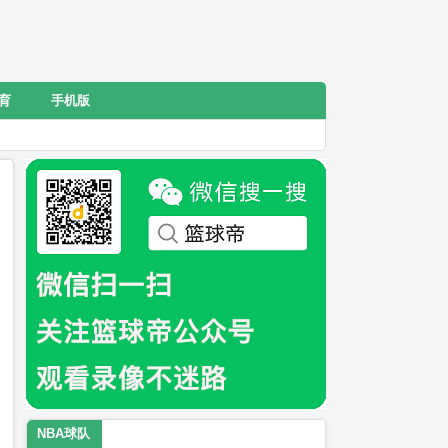
育
手机版
NBA球队