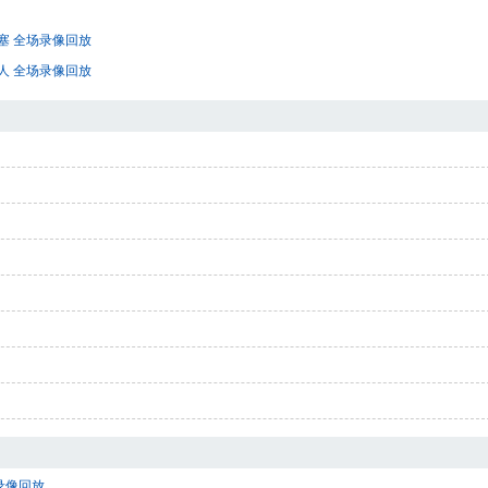
活塞 全场录像回放
湖人 全场录像回放
场录像回放