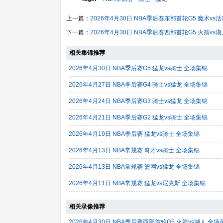
上一篇：
2026年4月30日 NBA季后赛东部首轮G5 魔术vs
下一篇：
2026年4月30日 NBA季后赛西部首轮G5 火箭vs
相关集锦推荐
2026年4月30日 NBA季后赛G5 猛龙vs骑士 全场集锦
2026年4月27日 NBA季后赛G4 骑士vs猛龙 全场集锦
2026年4月24日 NBA季后赛G3 骑士vs猛龙 全场集锦
2026年4月21日 NBA季后赛G2 猛龙vs骑士 全场集锦
2026年4月19日 NBA季后赛 猛龙vs骑士 全场集锦
2026年4月13日 NBA常规赛 奇才vs骑士 全场集锦
2026年4月13日 NBA常规赛 篮网vs猛龙 全场集锦
2026年4月11日 NBA常规赛 猛龙vs尼克斯 全场集锦
相关录像推荐
2026年4月30日 NBA季后赛西部首轮G5 火箭vs湖人 全