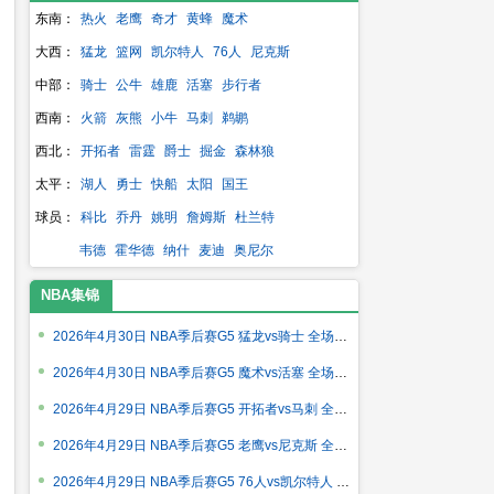
东南：
热火
老鹰
奇才
黄蜂
魔术
大西：
猛龙
篮网
凯尔特人
76人
尼克斯
中部：
骑士
公牛
雄鹿
活塞
步行者
西南：
火箭
灰熊
小牛
马刺
鹈鹕
西北：
开拓者
雷霆
爵士
掘金
森林狼
太平：
湖人
勇士
快船
太阳
国王
球员：
科比
乔丹
姚明
詹姆斯
杜兰特
韦德
霍华德
纳什
麦迪
奥尼尔
NBA集锦
2026年4月30日 NBA季后赛G5 猛龙vs骑士 全场集锦
2026年4月30日 NBA季后赛G5 魔术vs活塞 全场集锦
2026年4月29日 NBA季后赛G5 开拓者vs马刺 全场集锦
2026年4月29日 NBA季后赛G5 老鹰vs尼克斯 全场集锦
2026年4月29日 NBA季后赛G5 76人vs凯尔特人 全场集锦