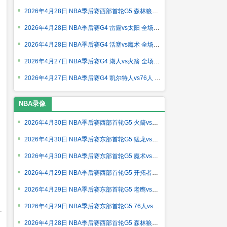
2026年4月28日 NBA季后赛西部首轮G5 森林狼vs掘金 全场集锦
2026年4月28日 NBA季后赛G4 雷霆vs太阳 全场集锦
2026年4月28日 NBA季后赛G4 活塞vs魔术 全场集锦
2026年4月27日 NBA季后赛G4 湖人vs火箭 全场集锦
2026年4月27日 NBA季后赛G4 凯尔特人vs76人 全场集锦
NBA录像
2026年4月30日 NBA季后赛西部首轮G5 火箭vs湖人 全场录像回放
2026年4月30日 NBA季后赛东部首轮G5 猛龙vs骑士 全场录像回放
2026年4月30日 NBA季后赛东部首轮G5 魔术vs活塞 全场录像回放
2026年4月29日 NBA季后赛西部首轮G5 开拓者vs马刺 全场录像回放
2026年4月29日 NBA季后赛东部首轮G5 老鹰vs尼克斯 全场录像回放
2026年4月29日 NBA季后赛东部首轮G5 76人vs凯尔特人 全场录像回
2026年4月28日 NBA季后赛西部首轮G5 森林狼vs掘金 全场录像回放