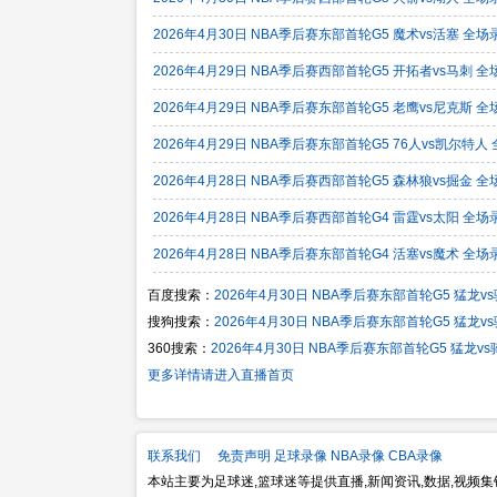
2026年4月30日 NBA季后赛东部首轮G5 魔术vs活塞 全
2026年4月29日 NBA季后赛西部首轮G5 开拓者vs马刺 
2026年4月29日 NBA季后赛东部首轮G5 老鹰vs尼克斯 
2026年4月29日 NBA季后赛东部首轮G5 76人vs凯尔特
2026年4月28日 NBA季后赛西部首轮G5 森林狼vs掘金 
2026年4月28日 NBA季后赛西部首轮G4 雷霆vs太阳 全
2026年4月28日 NBA季后赛东部首轮G4 活塞vs魔术 全
百度搜索：
2026年4月30日 NBA季后赛东部首轮G5 猛龙
搜狗搜索：
2026年4月30日 NBA季后赛东部首轮G5 猛龙
360搜索：
2026年4月30日 NBA季后赛东部首轮G5 猛龙v
更多详情请进入直播首页
联系我们
免责声明
足球录像
NBA录像
CBA录像
本站主要为足球迷,篮球迷等提供直播,新闻资讯,数据,视频