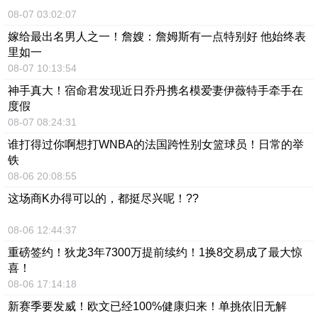
08-07 03:02:07
嫁给最出名男人之一！詹嫂：詹姆斯有一点特别好 他始终表
里如一
08-07 10:13:54
神手真大！宿命君发现近日乔丹携名模爱妻伊薇特手牵手在
度假
08-07 08:24:31
谁打得过你啊想打WNBA的法国跨性别女篮球员！日常的举
铁
08-06 20:08:55
这场商K办得可以的，都挺尽兴呢！??
08-06 12:44:37
重磅签约！狄龙3年7300万提前续约！1换8交易成了最大惊
喜！
08-06 17:14:18
新赛季要发威！欧文已经100%健康归来！单挑依旧无解