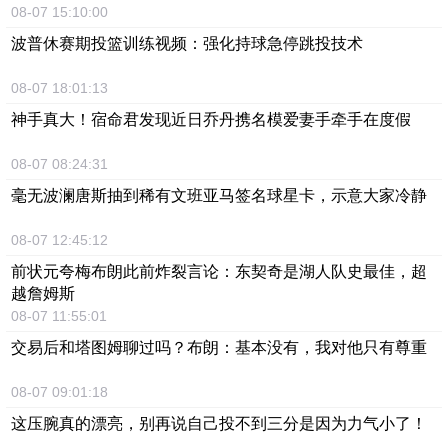
08-07 15:10:00
波普休赛期投篮训练视频：强化持球急停跳投技术
08-07 18:01:13
神手真大！宿命君发现近日乔丹携名模爱妻手牵手在度假
08-07 08:24:31
毫无波澜唐斯抽到稀有文班亚马签名球星卡，示意大家冷静
08-07 12:45:12
前状元夸梅布朗此前炸裂言论：东契奇是湖人队史最佳，超
越詹姆斯
08-07 11:55:01
交易后和塔图姆聊过吗？布朗：基本没有，我对他只有尊重
08-07 09:01:18
这压腕真的漂亮，别再说自己投不到三分是因为力气小了！