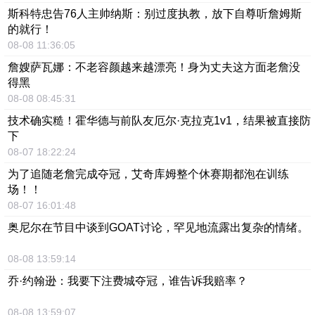
斯科特忠告76人主帅纳斯：别过度执教，放下自尊听詹姆斯
的就行！
08-08 11:36:05
詹嫂萨瓦娜：不老容颜越来越漂亮！身为丈夫这方面老詹没
得黑
08-08 08:45:31
技术确实糙！霍华德与前队友厄尔·克拉克1v1，结果被直接防
下
08-07 18:22:24
为了追随老詹完成夺冠，艾奇库姆整个休赛期都泡在训练
场！！
08-07 16:01:48
奥尼尔在节目中谈到GOAT讨论，罕见地流露出复杂的情绪。
08-08 13:59:14
乔·约翰逊：我要下注费城夺冠，谁告诉我赔率？
08-08 13:59:07