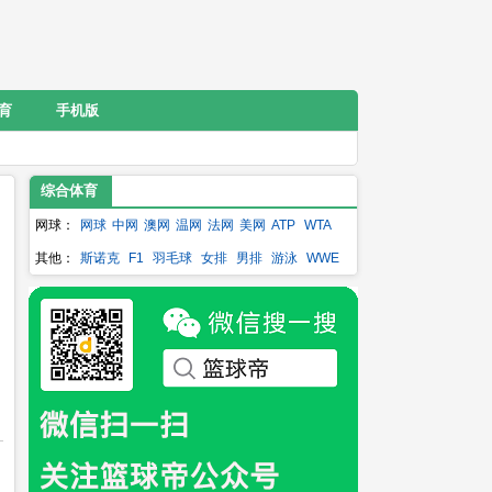
育
手机版
综合体育
网球：
网球
中网
澳网
温网
法网
美网
ATP
WTA
其他：
斯诺克
F1
羽毛球
女排
男排
游泳
WWE
乒乓球
冰壶
NFL
丁俊晖
李娜