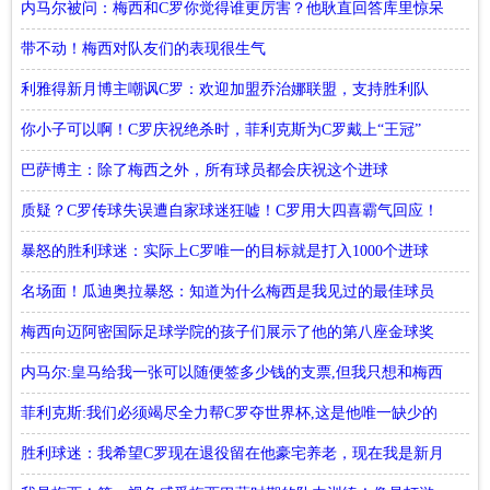
内马尔被问：梅西和C罗你觉得谁更厉害？他耿直回答库里惊呆
库里
带不动！梅西对队友们的表现很生气
利雅得新月博主嘲讽C罗：欢迎加盟乔治娜联盟，支持胜利队
你小子可以啊！C罗庆祝绝杀时，菲利克斯为C罗戴上“王冠”
巴萨博主：除了梅西之外，所有球员都会庆祝这个进球
质疑？C罗传球失误遭自家球迷狂嘘！C罗用大四喜霸气回应！
暴怒的胜利球迷：实际上C罗唯一的目标就是打入1000个进球
名场面！瓜迪奥拉暴怒：知道为什么梅西是我见过的最佳球员
吗？
梅西向迈阿密国际足球学院的孩子们展示了他的第八座金球奖
内马尔:皇马给我一张可以随便签多少钱的支票,但我只想和梅西
踢球
菲利克斯:我们必须竭尽全力帮C罗夺世界杯,这是他唯一缺少的
冠军
胜利球迷：我希望C罗现在退役留在他豪宅养老，现在我是新月