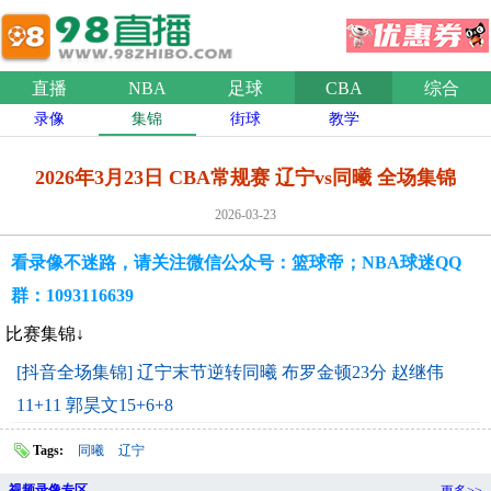
直播
NBA
足球
CBA
综合
录像
集锦
街球
教学
2026年3月23日 CBA常规赛 辽宁vs同曦 全场集锦
2026-03-23
看录像不迷路，请关注微信公众号：篮球帝；NBA球迷QQ
群：1093116639
比赛集锦↓
[抖音全场集锦] 辽宁末节逆转同曦 布罗金顿23分 赵继伟
11+11 郭昊文15+6+8
Tags:
同曦
辽宁
视频录像专区
更多>>