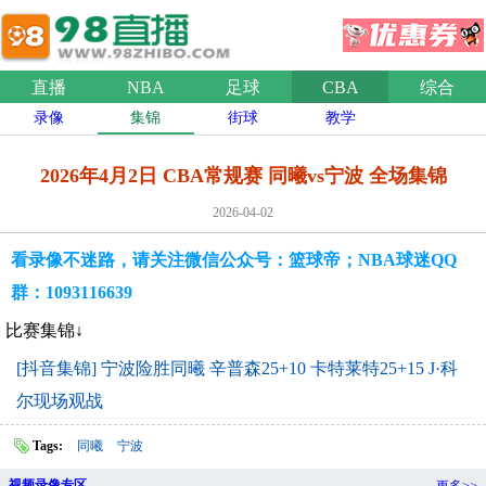
直播
NBA
足球
CBA
综合
录像
集锦
街球
教学
2026年4月2日 CBA常规赛 同曦vs宁波 全场集锦
2026-04-02
看录像不迷路，请关注微信公众号：篮球帝；NBA球迷QQ
群：1093116639
比赛集锦↓
[抖音集锦] 宁波险胜同曦 辛普森25+10 卡特莱特25+15 J·科
尔现场观战
Tags:
同曦
宁波
视频录像专区
更多>>