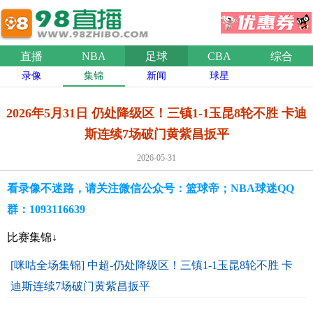
直播
NBA
足球
CBA
综合
录像
集锦
新闻
球星
2026年5月31日 仍处降级区！三镇1-1玉昆8轮不胜 卡迪
斯连续7场破门黄紫昌扳平
2026-05-31
看录像不迷路，请关注微信公众号：篮球帝；NBA球迷QQ
群：1093116639
比赛集锦↓
[咪咕全场集锦] 中超-仍处降级区！三镇1-1玉昆8轮不胜 卡
迪斯连续7场破门黄紫昌扳平