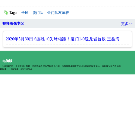
Tags:
全民
厦门队
金门队友谊赛
视频录像专区
更多>>
2026年5月30日 6连胜+0失球领跑！厦门1-0送龙岩首败 王鑫海
制胜高旭江门线解围
电脑版
98直播吧是一个体育网址导航，所有视频及视听节目均为外链。所有视频及视听节目均不在本站网页展示。本站仅为用户提供导
航服务。
琼ICP备11000788号-3