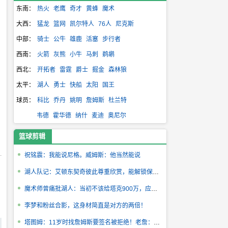
东南：
热火
老鹰
奇才
黄蜂
魔术
大西：
猛龙
篮网
凯尔特人
76人
尼克斯
中部：
骑士
公牛
雄鹿
活塞
步行者
西南：
火箭
灰熊
小牛
马刺
鹈鹕
西北：
开拓者
雷霆
爵士
掘金
森林狼
太平：
湖人
勇士
快船
太阳
国王
球员：
科比
乔丹
姚明
詹姆斯
杜兰特
韦德
霍华德
纳什
麦迪
奥尼尔
篮球剪辑
祝铭震：我能说尼格。威姆斯：他当然能说
湖人队记：艾顿东契奇彼此尊重欣赏，能解锁保罗都做不到的战术！
魔术师曾痛批湖人：当初不该给塔克900万，应该把钱给卡鲁索！
李梦和粉丝合影，这身材简直是对方的两倍！
塔图姆：11岁时找詹姆斯要签名被拒绝！老詹：这就是你隔扣我的理