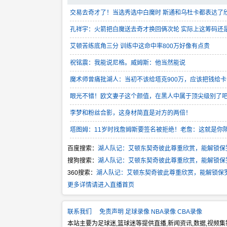
交易去奇才了！当选秀选中白魔时 斯通和乌杜卡都表达了
孔祥宇：火箭把白魔送去奇才换回俩次轮 实际上这筹码还
艾顿苦练底角三分 训练中这命中率800万好像有点贵
祝铭震：我能说尼格。威姆斯：他当然能说
魔术师曾痛批湖人：当初不该给塔克900万，应该把钱给
眼光不错！欧文妻子这个颜值，在黑人中属于顶尖级别了
李梦和粉丝合影，这身材简直是对方的两倍！
塔图姆：11岁时找詹姆斯要签名被拒绝！老詹：这就是你
百度搜索：
湖人队记：艾顿东契奇彼此尊重欣赏，能解锁保
搜狗搜索：
湖人队记：艾顿东契奇彼此尊重欣赏，能解锁保
360搜索：
湖人队记：艾顿东契奇彼此尊重欣赏，能解锁保
更多详情请进入直播首页
联系我们
免责声明
足球录像
NBA录像
CBA录像
本站主要为足球迷,篮球迷等提供直播,新闻资讯,数据,视频