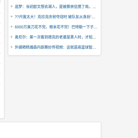
追梦：当初欧文想去湖人，是被蔡崇信搅了局，这是富人的小气
??尺度太大！克拉克庆祝夺冠时 被队友从身后“顶”了一下
6000万美刀花不完，根本花不完！巴特勒一下子就买了四包衣服
奥尼尔：第一次看到德克的老婆是黑人时，才知道他喜欢吃巧克力
外媒晒杨瀚森内部赛妙传视频：这就是高篮球智商的体现！！！