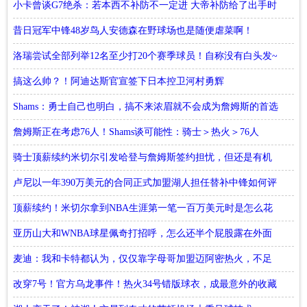
小卡曾谈G7绝杀：若本西不补防不一定进 大帝补防给了出手时
间
昔日冠军中锋48岁鸟人安德森在野球场也是随便虐菜啊！
洛瑞尝试全部列举12名至少打20个赛季球员！自称没有白头发~
搞这么帅？！阿迪达斯官宣签下日本控卫河村勇辉
Shams：勇士自己也明白，搞不来浓眉就不会成为詹姆斯的首选
詹姆斯正在考虑76人！Shams谈可能性：骑士＞热火＞76人
骑士顶薪续约米切尔引发哈登与詹姆斯签约担忧，但还是有机
会签约
卢尼以一年390万美元的合同正式加盟湖人担任替补中锋如何评
价？
顶薪续约！米切尔拿到NBA生涯第一笔一百万美元时是怎么花
的
亚历山大和WNBA球星佩奇打招呼，怎么还半个屁股露在外面
的
麦迪：我和卡特都认为，仅仅靠字母哥加盟迈阿密热火，不足
以争冠
改穿7号！官方乌龙事件！热火34号错版球衣，成最意外的收藏