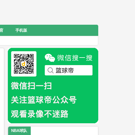
育
手机版
NBA球队