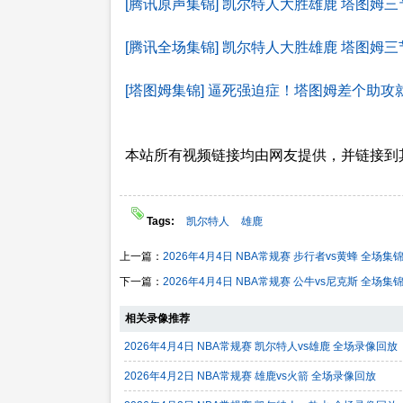
[腾讯原声集锦] 凯尔特人大胜雄鹿 塔图姆三节2
[腾讯全场集锦] 凯尔特人大胜雄鹿 塔图姆三节2
[塔图姆集锦] 逼死强迫症！塔图姆差个助攻就
本站所有视频链接均由网友提供，并链接到
Tags:
凯尔特人
雄鹿
上一篇：
2026年4月4日 NBA常规赛 步行者vs黄蜂 全场集
下一篇：
2026年4月4日 NBA常规赛 公牛vs尼克斯 全场集
相关录像推荐
2026年4月4日 NBA常规赛 凯尔特人vs雄鹿 全场录像回放
2026年4月2日 NBA常规赛 雄鹿vs火箭 全场录像回放