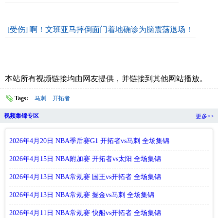
[受伤] 啊！文班亚马摔倒面门着地确诊为脑震荡退场！
本站所有视频链接均由网友提供，并链接到其他网站播放。
Tags:
马刺
开拓者
视频集锦专区
更多>>
2026年4月20日 NBA季后赛G1 开拓者vs马刺 全场集锦
2026年4月15日 NBA附加赛 开拓者vs太阳 全场集锦
2026年4月13日 NBA常规赛 国王vs开拓者 全场集锦
2026年4月13日 NBA常规赛 掘金vs马刺 全场集锦
2026年4月11日 NBA常规赛 快船vs开拓者 全场集锦