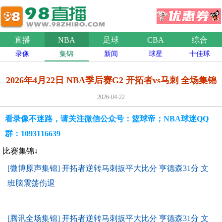
直播
NBA
足球
CBA
综合
录像
集锦
新闻
球星
十佳球
2026年4月22日 NBA季后赛G2 开拓者vs马刺 全场集锦
2026-04-22
看录像不迷路，请关注微信公众号：篮球帝；NBA球迷QQ
群：1093116639
比赛集锦↓
[微博原声集锦] 开拓者逆转马刺扳平大比分 亨德森31分 文
班脑震荡伤退
[腾讯全场集锦] 开拓者逆转马刺扳平大比分 亨德森31分 文