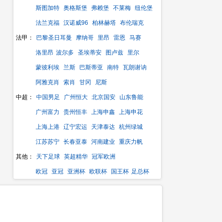
斯图加特
奥格斯堡
弗赖堡
不莱梅
纽伦堡
法兰克福
汉诺威96
柏林赫塔
布伦瑞克
法甲：
巴黎圣日耳曼
摩纳哥
里昂
雷恩
马赛
洛里昂
波尔多
圣埃蒂安
图卢兹
里尔
蒙彼利埃
兰斯
巴斯蒂亚
南特
瓦朗谢讷
阿雅克肖
索肖
甘冈
尼斯
中超：
中国男足
广州恒大
北京国安
山东鲁能
广州富力
贵州恒丰
上海申鑫
上海申花
上海上港
辽宁宏运
天津泰达
杭州绿城
江苏苏宁
长春亚泰
河南建业
重庆力帆
其他：
天下足球
英超精华
冠军欧洲
欧冠
亚冠
亚洲杯
欧联杯
国王杯
足总杯