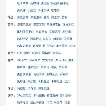
纽卡斯尔
西布朗
桑德兰
富勒姆
赫尔城
西汉姆
水晶宫
卡迪夫城
诺维奇
球员：
苏亚雷斯
斯图里奇
鲁尼
阿圭罗
哲科
西甲：
皇家马德里
巴塞罗那
马德里竞技
塞维利亚
比利亚雷亚尔
皇家社会
瓦伦西亚
塞尔塔
巴列卡诺
西班牙人
马拉加
赫塔菲
贝蒂斯
巴拉多利德
莱万特
格兰纳达
奥萨苏纳
埃尔
切
球员：
C罗
梅西
科斯塔
桑切斯
本泽马
意甲：
AC米兰
国际米兰
尤文图斯
罗马
那不勒斯
维罗纳
佛罗伦萨
帕尔马
都灵
拉齐奥
桑普多利亚
乌迪内斯
亚特兰大
萨索罗
热那亚
利沃诺
卡利亚里
卡塔尼亚
切沃
球员：
特维斯
伊瓜因
博洛尼亚
德甲：
拜仁慕尼黑
多特蒙德
霍芬海姆
沙尔克04
勒沃库森
沃尔夫斯堡
门兴
美因茨
汉堡