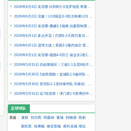
2026年6月3日 友谊赛-比利时2-0克罗地亚 蒂莱曼斯推射破门卢卡库
2026年6月2日 完败！U19国足0-3民主刚果U23 依合散黄油手U19国足
2026年6月2日 友谊赛-挪威3-1瑞典 拉森双响莱尔森两助攻伊萨克替
2026年6月1日 多点开花！巴西6-2大胜巴拿马 维尼修斯卡塞米罗伊
2026年6月1日 进球大战！美国3-2塞内加尔 普利西奇传射马内双响
2026年6月1日 友谊赛-德国4-0芬兰 翁达夫2射1传+伤退维尔茨、穆
2026年5月31日 仍处降级区！三镇1-1玉昆8轮不胜 卡迪斯连续7场破
2026年5月30日 5连胜领跑！盐城队1-0扬州队 张文骏点射破门 扬州
2026年5月30日 苏州队2-1逆转泰州队 刘俊伯、寇程破门 卫冕冠军
2026年5月31日 近7轮首胜！津门虎1-0英博仍中超垫底，科尔多瓦处
足球球队
英超：
曼联
切尔西
阿森纳
曼城
利物浦
热刺
斯旺西
埃弗顿
南安普顿
斯托克城
维拉