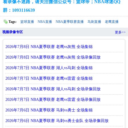
看录像不迷路，请关注微信公众号：篮球帝；NBA球迷QQ
群：1093116639
Tags:
篮球直播
NBA直播
NBA夏季联赛直播
马刺直播
老鹰直播
视频录像专区
更多>>
2026年7月8日 NBA夏季联赛 老鹰vs灰熊 全场集锦
2026年7月8日 NBA夏季联赛 老鹰vs灰熊 全场录像回放
2026年7月7日 NBA夏季联赛 湖人vs马刺 全场集锦
2026年7月7日 NBA夏季联赛 老鹰vs雷霆 全场集锦
2026年7月7日 NBA夏季联赛 湖人vs马刺 全场录像回放
2026年7月7日 NBA夏季联赛 老鹰vs雷霆 全场录像回放
2026年7月6日 NBA夏季联赛 马刺vs勇士 全场集锦
2026年7月6日 NBA夏季联赛 马刺vs勇士金队 全场录像回放