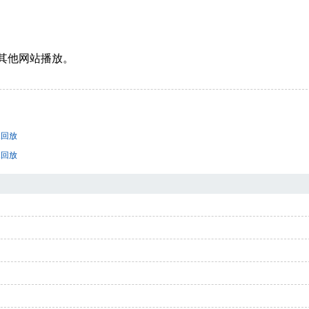
其他网站播放。
像回放
像回放