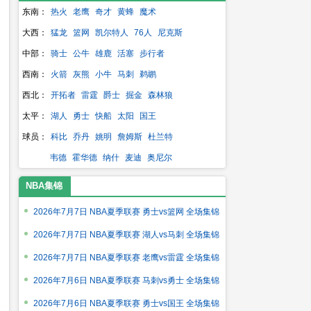
东南：
热火
老鹰
奇才
黄蜂
魔术
大西：
猛龙
篮网
凯尔特人
76人
尼克斯
中部：
骑士
公牛
雄鹿
活塞
步行者
西南：
火箭
灰熊
小牛
马刺
鹈鹕
西北：
开拓者
雷霆
爵士
掘金
森林狼
太平：
湖人
勇士
快船
太阳
国王
球员：
科比
乔丹
姚明
詹姆斯
杜兰特
韦德
霍华德
纳什
麦迪
奥尼尔
NBA集锦
2026年7月7日 NBA夏季联赛 勇士vs篮网 全场集锦
2026年7月7日 NBA夏季联赛 湖人vs马刺 全场集锦
2026年7月7日 NBA夏季联赛 老鹰vs雷霆 全场集锦
2026年7月6日 NBA夏季联赛 马刺vs勇士 全场集锦
2026年7月6日 NBA夏季联赛 勇士vs国王 全场集锦