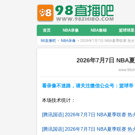
首页
NBA录像
NBA集锦
篮球球星
98直播吧
>
NBA录像
> 2026年7月7日 NBA夏季联赛 
2026年7月7日 NB
www.98zh
看录像不迷路，请关注微信公众号：篮球帝；NB
本场技术统计：
[腾讯国语] 2026年7月7日 NBA夏季联赛
[腾讯国语] 2026年7月7日 NBA夏季联赛 