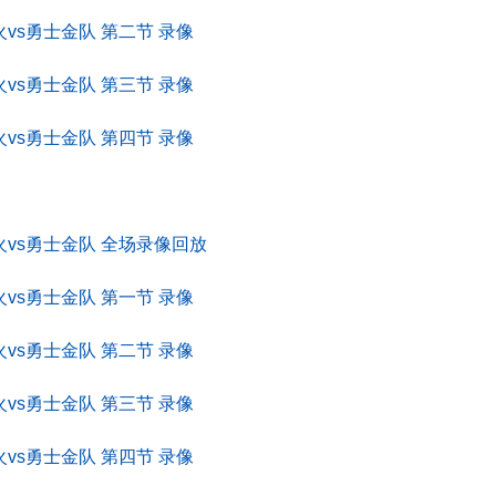
热火vs勇士金队 第二节 录像
热火vs勇士金队 第三节 录像
热火vs勇士金队 第四节 录像
 热火vs勇士金队 全场录像回放
热火vs勇士金队 第一节 录像
热火vs勇士金队 第二节 录像
热火vs勇士金队 第三节 录像
热火vs勇士金队 第四节 录像