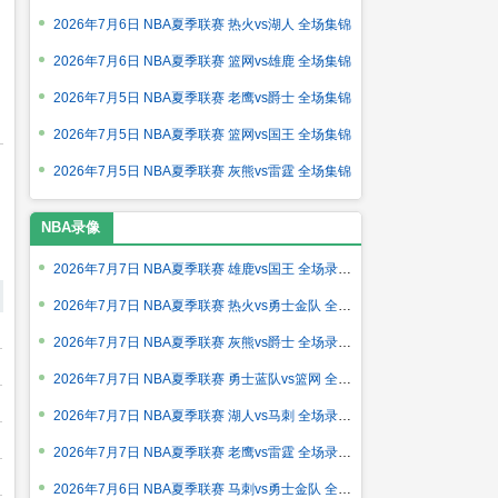
2026年7月6日 NBA夏季联赛 热火vs湖人 全场集锦
2026年7月6日 NBA夏季联赛 篮网vs雄鹿 全场集锦
2026年7月5日 NBA夏季联赛 老鹰vs爵士 全场集锦
2026年7月5日 NBA夏季联赛 篮网vs国王 全场集锦
2026年7月5日 NBA夏季联赛 灰熊vs雷霆 全场集锦
NBA录像
2026年7月7日 NBA夏季联赛 雄鹿vs国王 全场录像回放
2026年7月7日 NBA夏季联赛 热火vs勇士金队 全场录像回放
2026年7月7日 NBA夏季联赛 灰熊vs爵士 全场录像回放
2026年7月7日 NBA夏季联赛 勇士蓝队vs篮网 全场录像回放
2026年7月7日 NBA夏季联赛 湖人vs马刺 全场录像回放
2026年7月7日 NBA夏季联赛 老鹰vs雷霆 全场录像回放
2026年7月6日 NBA夏季联赛 马刺vs勇士金队 全场录像回放