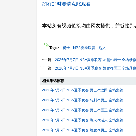
如有加时赛请点此观看
本站所有视频链接均由网友提供，并链接到
Tags:
勇士
NBA夏季联赛
热火
上一篇：
2026年7月7日 NBA夏季联赛 灰熊vs爵士 全场录
下一篇：
2026年7月7日 NBA夏季联赛 雄鹿vs国王 全场录
相关集锦推荐
2026年7月7日 NBA夏季联赛 勇士vs篮网 全场集锦
2026年7月6日 NBA夏季联赛 马刺vs勇士 全场集锦
2026年7月6日 NBA夏季联赛 勇士vs国王 全场集锦
2026年7月6日 NBA夏季联赛 热火vs湖人 全场集锦
2026年7月5日 NBA夏季联赛 雄鹿vs勇士 全场集锦